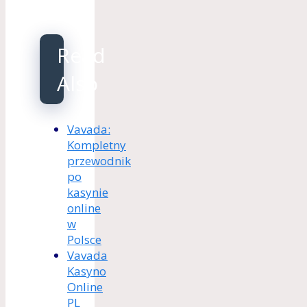
Read
Also
Vavada:
Kompletny
przewodnik
po
kasynie
online
w
Polsce
Vavada
Kasyno
Online
PL