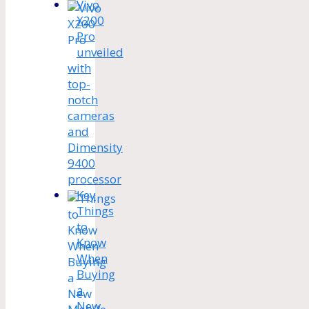
Vivo
X200
Pro
unveiled
with
top-
notch
cameras
and
Dimensity
9400
processor
Key
Things
to
Know
When
Buying
a
New