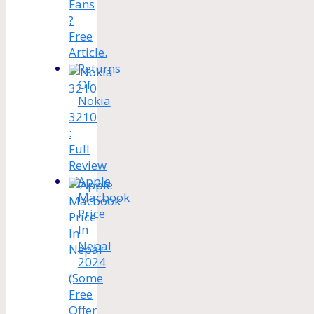
Fans
?
Free
Article.
Returns
Of
Nokia
3210
:
Full
Review
Apple
Macbook
Price
In
Nepal
2024
(Some
Free
Offer