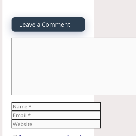
Leave a Comment
Comment
Name
Email
Website