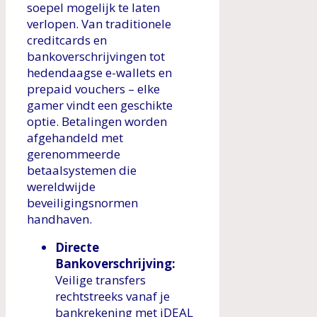
soepel mogelijk te laten
verlopen. Van traditionele
creditcards en
bankoverschrijvingen tot
hedendaagse e-wallets en
prepaid vouchers – elke
gamer vindt een geschikte
optie. Betalingen worden
afgehandeld met
gerenommeerde
betaalsystemen die
wereldwijde
beveiligingsnormen
handhaven.
Directe
Bankoverschrijving:
Veilige transfers
rechtstreeks vanaf je
bankrekening met iDEAL