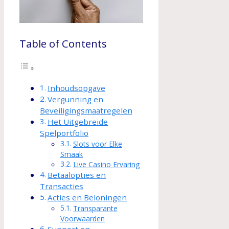
Table of Contents
Inhoudsopgave
Vergunning en
Beveiligingsmaatregelen
Het Uitgebreide
Spelportfolio
Slots voor Elke
Smaak
Live Casino Ervaring
Betaalopties en
Transacties
Acties en Beloningen
Transparante
Voorwaarden
Support en