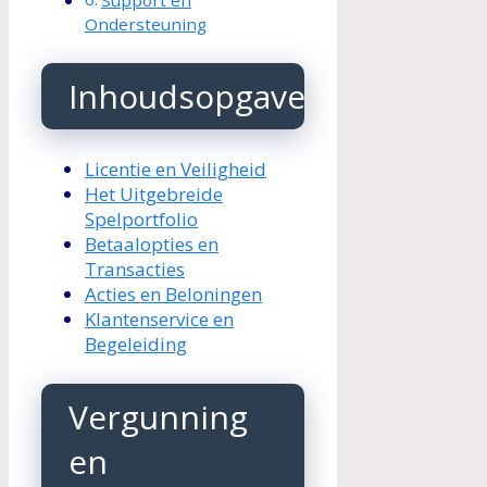
Ondersteuning
Inhoudsopgave
Licentie en Veiligheid
Het Uitgebreide
Spelportfolio
Betaalopties en
Transacties
Acties en Beloningen
Klantenservice en
Begeleiding
Vergunning
en