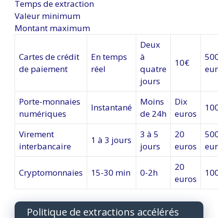
Temps de extraction
Valeur minimum
Montant maximum
Deux
Cartes de crédit
En temps
à
50
10€
de paiement
réel
quatre
eur
jours
Porte-monnaies
Moins
Dix
Instantané
10
numériques
de 24h
euros
Virement
3 à 5
20
50
1 à 3 jours
interbancaire
jours
euros
eur
20
Cryptomonnaies
15-30 min
0-2h
10
euros
Politique de extractions accélérés