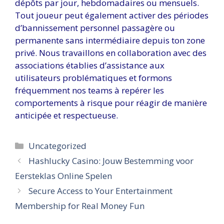
dépôts par jour, hebdomadaires ou mensuels.
Tout joueur peut également activer des périodes
d’bannissement personnel passagère ou
permanente sans intermédiaire depuis ton zone
privé. Nous travaillons en collaboration avec des
associations établies d’assistance aux
utilisateurs problématiques et formons
fréquemment nos teams à repérer les
comportements à risque pour réagir de manière
anticipée et respectueuse.
Categories
Uncategorized
Hashlucky Casino: Jouw Bestemming voor
Eersteklas Online Spelen
Secure Access to Your Entertainment
Membership for Real Money Fun