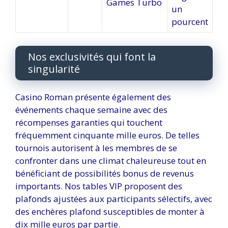
Games Turbo
un
pourcent
Nos exclusivités qui font la
singularité
Casino Roman présente également des
événements chaque semaine avec des
récompenses garanties qui touchent
fréquemment cinquante mille euros. De telles
tournois autorisent à les membres de se
confronter dans une climat chaleureuse tout en
bénéficiant de possibilités bonus de revenus
importants. Nos tables VIP proposent des
plafonds ajustées aux participants sélectifs, avec
des enchères plafond susceptibles de monter à
dix mille euros par partie.