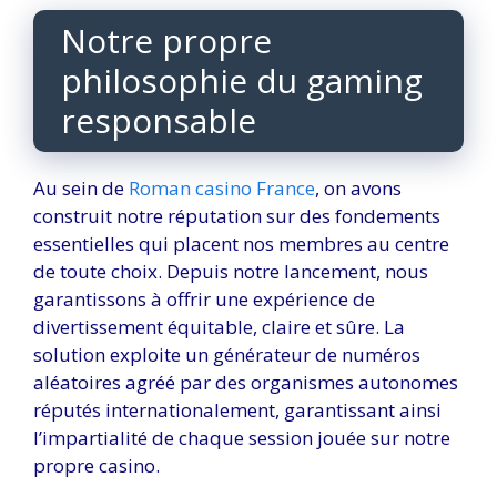
Notre propre
philosophie du gaming
responsable
Au sein de
Roman casino France
, on avons
construit notre réputation sur des fondements
essentielles qui placent nos membres au centre
de toute choix. Depuis notre lancement, nous
garantissons à offrir une expérience de
divertissement équitable, claire et sûre. La
solution exploite un générateur de numéros
aléatoires agréé par des organismes autonomes
réputés internationalement, garantissant ainsi
l’impartialité de chaque session jouée sur notre
propre casino.