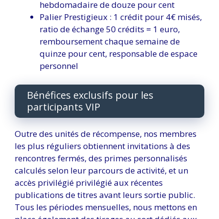
hebdomadaire de douze pour cent
Palier Prestigieux : 1 crédit pour 4€ misés,
ratio de échange 50 crédits = 1 euro,
remboursement chaque semaine de
quinze pour cent, responsable de espace
personnel
Bénéfices exclusifs pour les
participants VIP
Outre des unités de récompense, nos membres
les plus réguliers obtiennent invitations à des
rencontres fermés, des primes personnalisés
calculés selon leur parcours de activité, et un
accès privilégié privilégié aux récentes
publications de titres avant leurs sortie public.
Tous les périodes mensuelles, nous mettons en