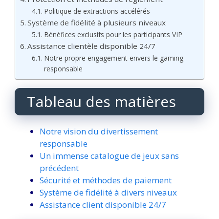
Politique de extractions accélérés
Système de fidélité à plusieurs niveaux
Bénéfices exclusifs pour les participants VIP
Assistance clientèle disponible 24/7
Notre propre engagement envers le gaming
responsable
Tableau des matières
Notre vision du divertissement
responsable
Un immense catalogue de jeux sans
précédent
Sécurité et méthodes de paiement
Système de fidélité à divers niveaux
Assistance client disponible 24/7