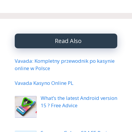
Read Also
Vavada: Kompletny przewodnik po kasynie
online w Polsce
Vavada Kasyno Online PL
What’s the latest Android version
15 ? Free Advice