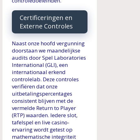
controledoeleinden.
Certificeringen en
Externe Controles
Naast onze hoofd vergunning
doorstaan we maandelijkse
audits door Spel Laboratories
International (GLI), een
internationaal erkend
controlelab. Deze controles
verifiëren dat onze
uitbetalingspercentages
consistent blijven met de
vermelde Return to Player
(RTP) waarden. Iedere slot,
tafelspel en live casino-
ervaring wordt getest op
mathematische integriteit