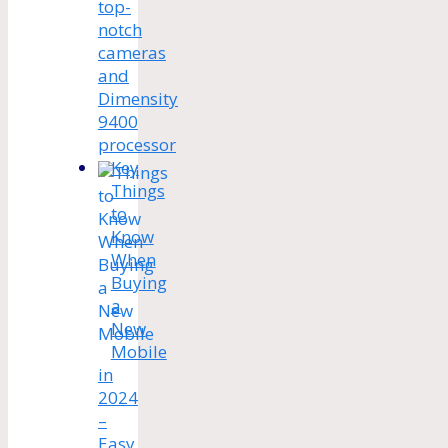
top-
notch
cameras
and
Dimensity
9400
processor
Key
Things
to
Know
When
Buying
a
New
Mobile
in
2024
–
Easy