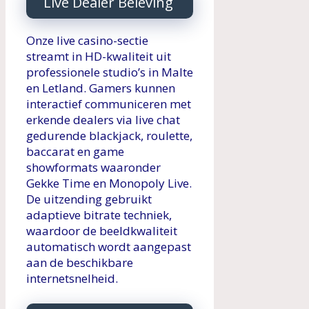
Live Dealer Beleving
Onze live casino-sectie
streamt in HD-kwaliteit uit
professionele studio’s in Malte
en Letland. Gamers kunnen
interactief communiceren met
erkende dealers via live chat
gedurende blackjack, roulette,
baccarat en game
showformats waaronder
Gekke Time en Monopoly Live.
De uitzending gebruikt
adaptieve bitrate techniek,
waardoor de beeldkwaliteit
automatisch wordt aangepast
aan de beschikbare
internetsnelheid.