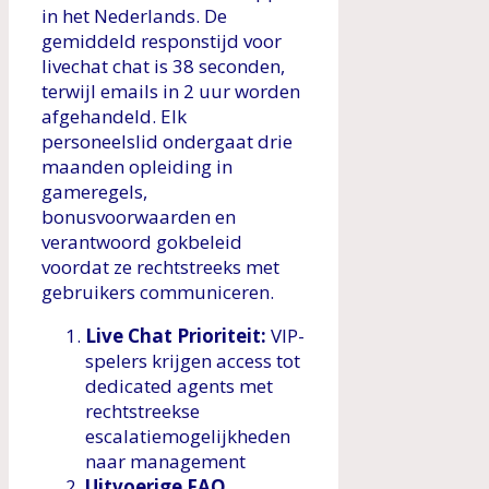
in het Nederlands. De
gemiddeld responstijd voor
livechat chat is 38 seconden,
terwijl emails in 2 uur worden
afgehandeld. Elk
personeelslid ondergaat drie
maanden opleiding in
gameregels,
bonusvoorwaarden en
verantwoord gokbeleid
voordat ze rechtstreeks met
gebruikers communiceren.
Live Chat Prioriteit:
VIP-
spelers krijgen access tot
dedicated agents met
rechtstreekse
escalatiemogelijkheden
naar management
Uitvoerige FAQ