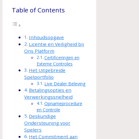
Table of Contents
Inhoudsopgave
Licentie en Veiligheid bij
Ons Platform
Certificeringen en
Externe Controles
Het Uitgebreide
Spelportfolio
Live Dealer Beleving
Betalingsopties en
Verwerkingssnelheid
Opnameprocedure
en Controle
Deskundige
Ondersteuning voor
Spelers
Het Commitment aan