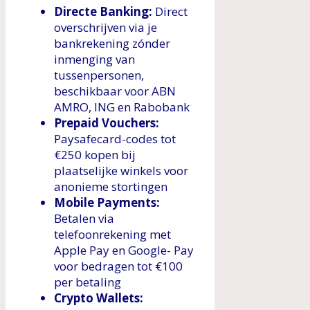
Directe Banking:
Direct
overschrijven via je
bankrekening zónder
inmenging van
tussenpersonen,
beschikbaar voor ABN
AMRO, ING en Rabobank
Prepaid Vouchers:
Paysafecard-codes tot
€250 kopen bij
plaatselijke winkels voor
anonieme stortingen
Mobile Payments:
Betalen via
telefoonrekening met
Apple Pay en Google- Pay
voor bedragen tot €100
per betaling
Crypto Wallets: