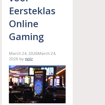
Eersteklas
Online
Gaming
March 24, 2026
March 24,
2026
by
nplz