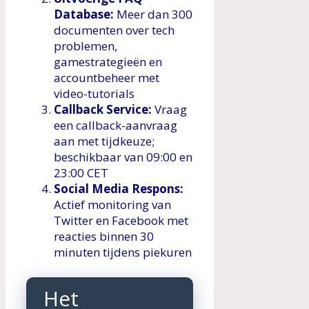
Database:
Meer dan 300
documenten over tech
problemen,
gamestrategieën en
accountbeheer met
video-tutorials
Callback Service:
Vraag
een callback-aanvraag
aan met tijdkeuze;
beschikbaar van 09:00 en
23:00 CET
Social Media Respons:
Actief monitoring van
Twitter en Facebook met
reacties binnen 30
minuten tijdens piekuren
Het