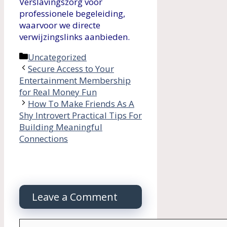
Verslavingszorg voor
professionele begeleiding,
waarvoor we directe
verwijzingslinks aanbieden.
Categories
Uncategorized
Secure Access to Your
Entertainment Membership
for Real Money Fun
How To Make Friends As A
Shy Introvert Practical Tips For
Building Meaningful
Connections
Leave a Comment
Comment