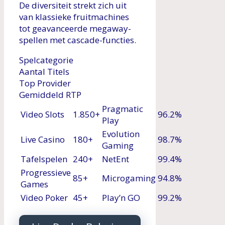
De diversiteit strekt zich uit
van klassieke fruitmachines
tot geavanceerde megaway-
spellen met cascade-functies.
Spelcategorie
Aantal Titels
Top Provider
Gemiddeld RTP
Pragmatic
Video Slots
1.850+
96.2%
Play
Evolution
Live Casino
180+
98.7%
Gaming
Tafelspelen
240+
NetEnt
99.4%
Progressieve
85+
Microgaming
94.8%
Games
Video Poker
45+
Play’n GO
99.2%