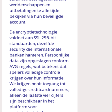
weddenschappen en
uitbetalingen te alle tijde
bekijken via hun beveiligde
account.
De encryptietechnologie
voldoet aan SSL 256-bit
standaarden, dezelfde
security die internationale
banken hanteren. Persoonlijke
data zijn opgeslagen conform
AVG-regels, wat betekent dat
spelers volledige controle
krijgen over hun informatie.
We krijgen nooit toegang tot
volledige creditcardnummers;
alleen de laatste vier cijfers
zijn beschikbaar in het
platform voor