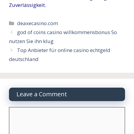
Zuverlässigkeit.
Categories
deaxecasino.com
god of coins casino willkommensbonus So
nutzen Sie ihn klug
Top Anbieter für online casino echtgeld
deutschland
Leave a Comment
Comment