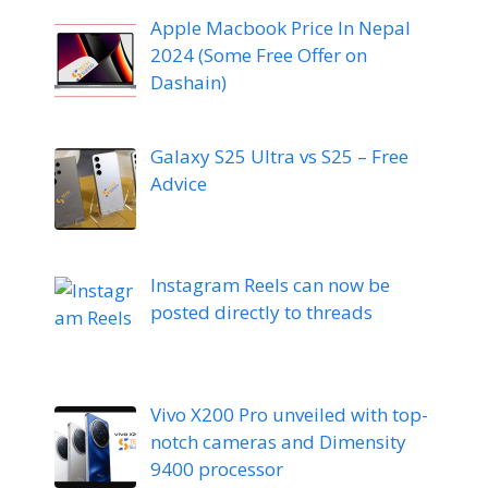
Apple Macbook Price In Nepal
2024 (Some Free Offer on
Dashain)
Galaxy S25 Ultra vs S25 – Free
Advice
Instagram Reels can now be
posted directly to threads
Vivo X200 Pro unveiled with top-
notch cameras and Dimensity
9400 processor