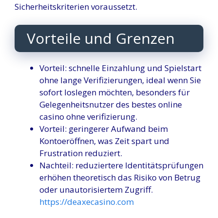
Sicherheitskriterien voraussetzt.
Vorteile und Grenzen
Vorteil: schnelle Einzahlung und Spielstart
ohne lange Verifizierungen, ideal wenn Sie
sofort loslegen möchten, besonders für
Gelegenheitsnutzer des bestes online
casino ohne verifizierung.
Vorteil: geringerer Aufwand beim
Kontoeröffnen, was Zeit spart und
Frustration reduziert.
Nachteil: reduziertere Identitätsprüfungen
erhöhen theoretisch das Risiko von Betrug
oder unautorisiertem Zugriff.
https://deaxecasino.com