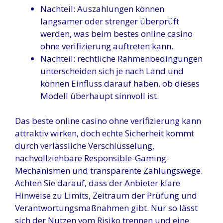
Nachteil: Auszahlungen können
langsamer oder strenger überprüft
werden, was beim bestes online casino
ohne verifizierung auftreten kann.
Nachteil: rechtliche Rahmenbedingungen
unterscheiden sich je nach Land und
können Einfluss darauf haben, ob dieses
Modell überhaupt sinnvoll ist.
Das beste online casino ohne verifizierung kann
attraktiv wirken, doch echte Sicherheit kommt
durch verlässliche Verschlüsselung,
nachvollziehbare Responsible-Gaming-
Mechanismen und transparente Zahlungswege.
Achten Sie darauf, dass der Anbieter klare
Hinweise zu Limits, Zeitraum der Prüfung und
Verantwortungsmaßnahmen gibt. Nur so lässt
sich der Nutzen vom Risiko trennen und eine